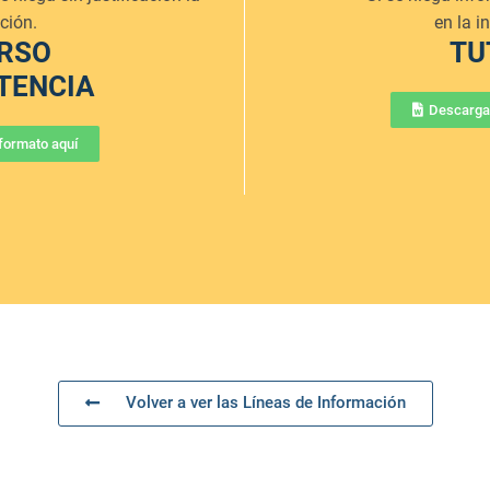
ción.
en la 
RSO
TU
STENCIA
Descargar
formato aquí
Volver a ver las Líneas de Información