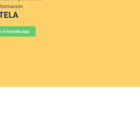
información
TELA
 el formato aquí