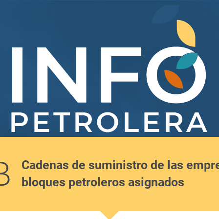
B
Cadenas de suministro de las empr
bloques petroleros asignados